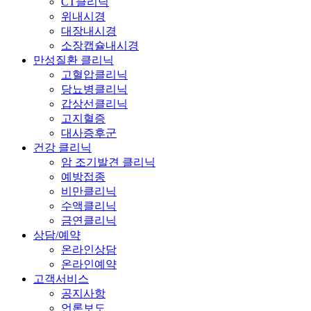
CT클리닉
위내시경
대장내시경
소장캡슐내시경
만성질환 클리닉
고혈압클리닉
당뇨병클리닉
갑상선클리닉
고지혈증
대사증후군
건강 클리닉
암 조기발견 클리닉
예방접종
비만클리닉
수액클리닉
금연클리닉
상담/예약
온라인상담
온라인예약
고객서비스
공지사항
언론보도