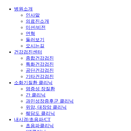
병원소개
인사말
의료진소개
미션/비전
연혁
둘러보기
오시는길
건강검진센터
종합건강검진
특화건강검진
공단건강검진
기타건강검진
소화기질환 클리닉
염증성 장질환
간 클리닉
과민성장증후군 클리닉
위암, 대장암 클리닉
췌담도 클리닉
내시경/초음파/CT
초음파클리닉