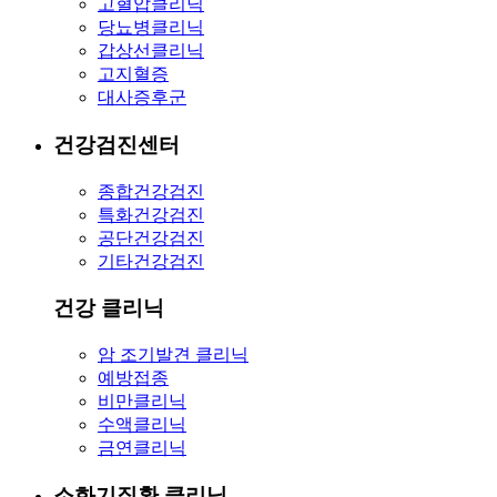
고혈압클리닉
당뇨병클리닉
갑상선클리닉
고지혈증
대사증후군
건강검진센터
종합건강검진
특화건강검진
공단건강검진
기타건강검진
건강 클리닉
암 조기발견 클리닉
예방접종
비만클리닉
수액클리닉
금연클리닉
소화기질환 클리닉