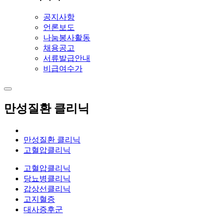
공지사항
언론보도
나눔봉사활동
채용공고
서류발급안내
비급여수가
만성질환 클리닉
만성질환 클리닉
고혈압클리닉
고혈압클리닉
당뇨병클리닉
갑상선클리닉
고지혈증
대사증후군