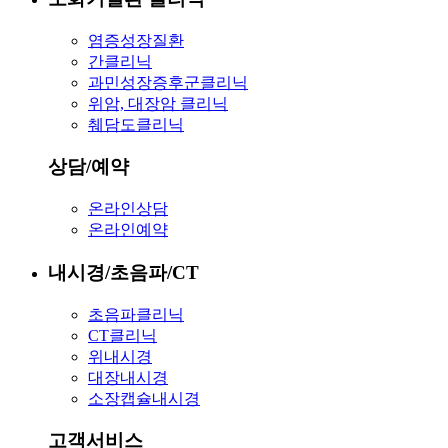
염증성장질환
간클리닉
과민성장증후군클리닉
위암, 대장암 클리닉
췌담도클리닉
상담/예약
온라인상담
온라인예약
내시경/초음파/CT
초음파클리닉
CT클리닉
위내시경
대장내시경
소장캡슐내시경
고객서비스