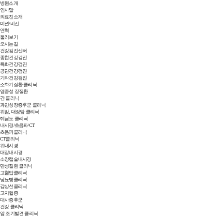
병원소개
인사말
의료진소개
미션/비전
연혁
둘러보기
오시는길
건강검진센터
종합건강검진
특화건강검진
공단건강검진
기타건강검진
소화기질환 클리닉
염증성 장질환
간 클리닉
과민성장증후군 클리닉
위암, 대장암 클리닉
췌담도 클리닉
내시경/초음파/CT
초음파클리닉
CT클리닉
위내시경
대장내시경
소장캡슐내시경
만성질환 클리닉
고혈압클리닉
당뇨병클리닉
갑상선클리닉
고지혈증
대사증후군
건강 클리닉
암 조기발견 클리닉