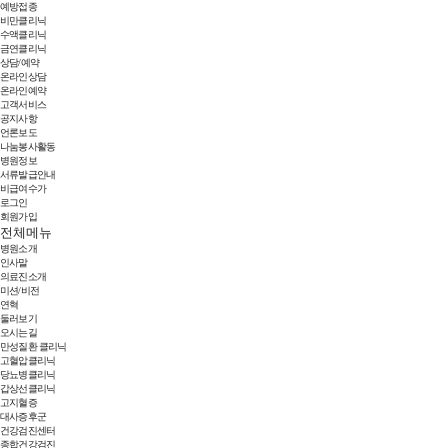
예방접종
비만클리닉
수액클리닉
금연클리닉
상담/예약
온라인상담
온라인예약
고객서비스
공지사항
언론보도
나눔봉사활동
병원정보
서류발급안내
비급여수가
로그인
회원가입
전체메뉴
병원소개
인사말
의료진소개
미션/비전
연혁
둘러보기
오시는길
만성질환 클리닉
고혈압클리닉
당뇨병클리닉
갑상선클리닉
고지혈증
대사증후군
건강검진센터
종합건강검진