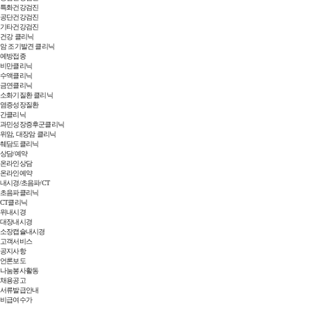
특화건강검진
공단건강검진
기타건강검진
건강 클리닉
암 조기발견 클리닉
예방접종
비만클리닉
수액클리닉
금연클리닉
소화기질환 클리닉
염증성장질환
간클리닉
과민성장증후군클리닉
위암, 대장암 클리닉
췌담도클리닉
상담/예약
온라인상담
온라인예약
내시경/초음파/CT
초음파클리닉
CT클리닉
위내시경
대장내시경
소장캡슐내시경
고객서비스
공지사항
언론보도
나눔봉사활동
채용공고
서류발급안내
비급여수가