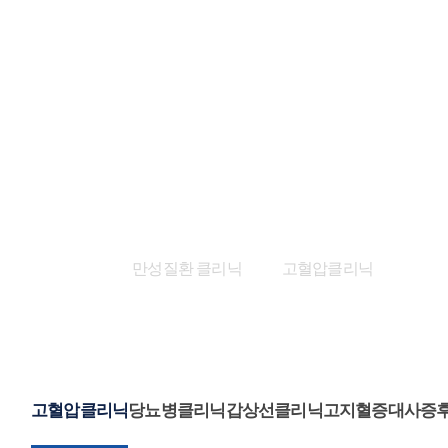
만성질환 클리닉
만성질환 클리닉
고혈압클리닉
고혈압클리닉
당뇨병클리닉
갑상선클리닉
고지혈증
대사증