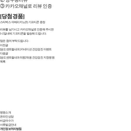
③ 카카오채널로 리뷰 인증
[당첨경품]
스타벅스 아메리카노(T) 기프티콘 증정
리뷰를 남기시고 카카오채널로 인증해 주시면
1~2일내에 기프티콘을 발송해 드립니다.
많은 참여 부탁드립니다.
이전글
[송도센트럴내과] 카네이션 건강검진 이벤트
다음글
[송도센트럴내과의원] 채용 건강검진 지정병원
목록
병원소개
온라인상담
비급여수가
서류발급안내
개인정보처리방침