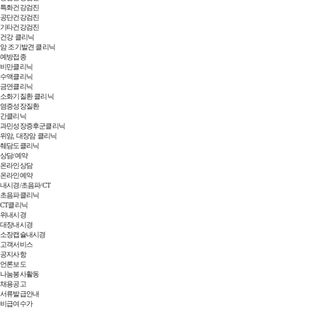
특화건강검진
공단건강검진
기타건강검진
건강 클리닉
암 조기발견 클리닉
예방접종
비만클리닉
수액클리닉
금연클리닉
소화기질환 클리닉
염증성장질환
간클리닉
과민성장증후군클리닉
위암, 대장암 클리닉
췌담도클리닉
상담/예약
온라인상담
온라인예약
내시경/초음파/CT
초음파클리닉
CT클리닉
위내시경
대장내시경
소장캡슐내시경
고객서비스
공지사항
언론보도
나눔봉사활동
채용공고
서류발급안내
비급여수가