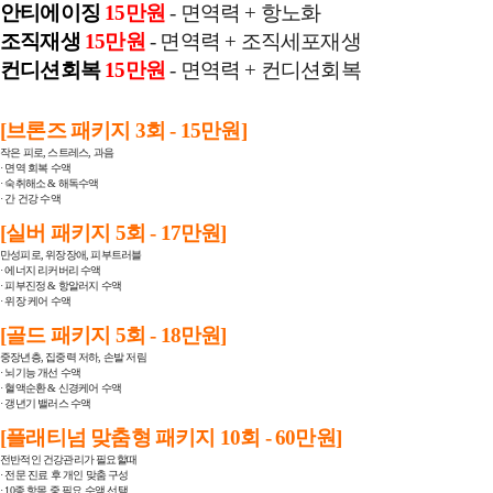
안티에이징
15만원
- 면역력 + 항노화
조직재생
15만원
- 면역력 + 조직세포재생
컨디션회복
15만원
- 면역력 + 컨디션회복
[브론즈 패키지 3회 - 15만원]
작은 피로, 스트레스, 과음
· 면역 회복 수액
· 숙취해소 & 해독수액
· 간 건강 수액
[실버 패키지 5회 - 17만원]
만성피로, 위장장애, 피부트러블
· 에너지 리커버리 수액
· 피부진정 & 항알러지 수액
· 위장 케어 수액
[골드 패키지 5회 - 18만원]
중장년층, 집중력 저하, 손발 저림
· 뇌기능 개선 수액
· 혈액순환 & 신경케어 수액
· 갱년기 밸러스 수액
[플래티넘 맞춤형 패키지 10회 - 60만원]
전반적인 건강관리가 필요할때
· 전문 진료 후 개인 맞춤 구성
· 10종 항목 중 필요 수액 선택