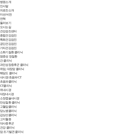
병원소개
인사말
의료진소개
미션/비전
연혁
둘러보기
오시는길
건강검진센터
종합건강검진
특화건강검진
공단건강검진
기타건강검진
소화기질환 클리닉
염증성 장질환
간 클리닉
과민성장증후군 클리닉
위암, 대장암 클리닉
췌담도 클리닉
내시경/초음파/CT
초음파클리닉
CT클리닉
위내시경
대장내시경
소장캡슐내시경
만성질환 클리닉
고혈압클리닉
당뇨병클리닉
갑상선클리닉
고지혈증
대사증후군
건강 클리닉
암 조기발견 클리닉