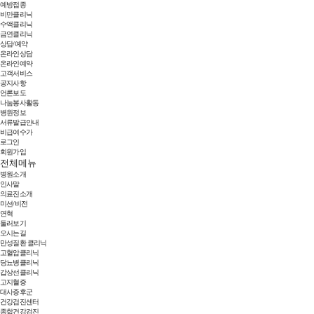
예방접종
비만클리닉
수액클리닉
금연클리닉
상담/예약
온라인상담
온라인예약
고객서비스
공지사항
언론보도
나눔봉사활동
병원정보
서류발급안내
비급여수가
로그인
회원가입
전체메뉴
병원소개
인사말
의료진소개
미션/비전
연혁
둘러보기
오시는길
만성질환 클리닉
고혈압클리닉
당뇨병클리닉
갑상선클리닉
고지혈증
대사증후군
건강검진센터
종합건강검진