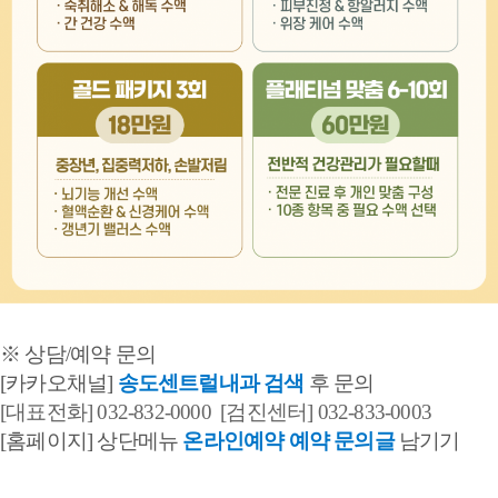
※ 상담/예약 문의
[카카오채널]
송도센트럴내과 검색
후 문의
[대표전화]
032-832-0000
[검진센터]
032-833-0003
[홈페이지] 상단메뉴
온라인예약 예약 문의글
남기기