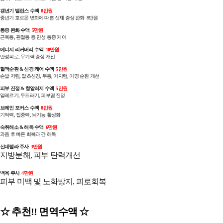
갱년기 밸런스 수액
8만원
중년기 호르몬 변화에 따른 신체 증상 완화 8만원
통증 완화 수액
5만원
근육통, 관절통 등 만성 통증 케어
에너지 리커버리 수액
10만원
만성피로, 무기력 증상 개선
혈액순환 & 신경 케어 수액
5만원
손발 저림, 말초신경, 두통, 어지럼, 이명 순환 개선
피부 진정 & 항알러지 수액
5만원
알레르기, 두드러기, 피부염 진정
브레인 포커스 수액
8만원
기억력, 집중력, 뇌기능 활성화
숙취해소 & 해독 수액
6만원
과음 후 빠른 회복과 간 해독
신데렐라 주사
3만원
지방분해, 피부 탄력개선
백옥 주사
4만원
피부 미백 및 노화방지, 피로회복
☆ 추천!! 면역수액
☆