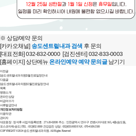
※ 상담/예약 문의
[카카오채널]
송도센트럴내과 검색
후 문의
[대표전화] 032-832-0000 [검진센터] 032-833-0003
[홈페이지] 상단메뉴
온라인예약 예약 문의글
남기기
이전글
[송도센트럴내과의원]1월진료일정안내
다음글
[송도센트럴내과의원]12월진료일정안내
목록
병원소개
온라인상담
비급여수가
서류발급안내
개인정보처리방침
이용약관
관리자
대표원장 : 정석후
사업자등록번호 : 271-20-02030
주소 : 인천광역시 연수구 컨벤시아대로 165, 4층(송도동,
포스코타워-송도)
TEL : 032)832.0000
건강검진 상담 : 032)833.0003
FAX : 070-4109-2500
COPYRIGHT ©2024 송도센트럴내과의원. All Rights Reserved