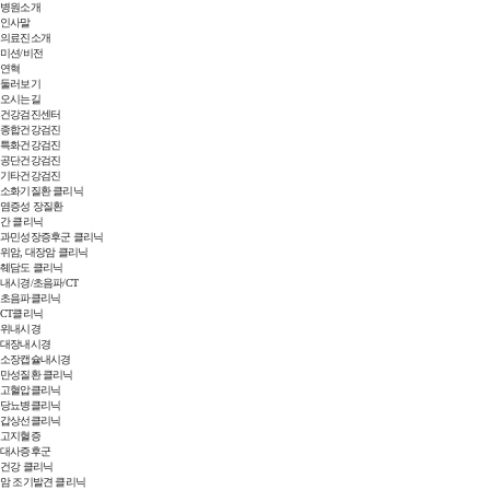
병원소개
인사말
의료진소개
미션/비전
연혁
둘러보기
오시는길
건강검진센터
종합건강검진
특화건강검진
공단건강검진
기타건강검진
소화기질환 클리닉
염증성 장질환
간 클리닉
과민성장증후군 클리닉
위암, 대장암 클리닉
췌담도 클리닉
내시경/초음파/CT
초음파클리닉
CT클리닉
위내시경
대장내시경
소장캡슐내시경
만성질환 클리닉
고혈압클리닉
당뇨병클리닉
갑상선클리닉
고지혈증
대사증후군
건강 클리닉
암 조기발견 클리닉