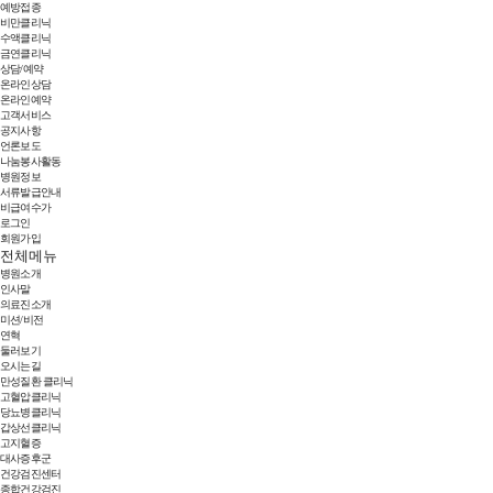
예방접종
비만클리닉
수액클리닉
금연클리닉
상담/예약
온라인상담
온라인예약
고객서비스
공지사항
언론보도
나눔봉사활동
병원정보
서류발급안내
비급여수가
로그인
회원가입
전체메뉴
병원소개
인사말
의료진소개
미션/비전
연혁
둘러보기
오시는길
만성질환 클리닉
고혈압클리닉
당뇨병클리닉
갑상선클리닉
고지혈증
대사증후군
건강검진센터
종합건강검진