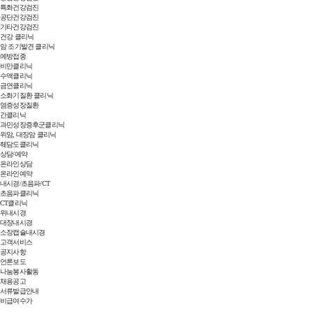
특화건강검진
공단건강검진
기타건강검진
건강 클리닉
암 조기발견 클리닉
예방접종
비만클리닉
수액클리닉
금연클리닉
소화기질환 클리닉
염증성장질환
간클리닉
과민성장증후군클리닉
위암, 대장암 클리닉
췌담도클리닉
상담/예약
온라인상담
온라인예약
내시경/초음파/CT
초음파클리닉
CT클리닉
위내시경
대장내시경
소장캡슐내시경
고객서비스
공지사항
언론보도
나눔봉사활동
채용공고
서류발급안내
비급여수가