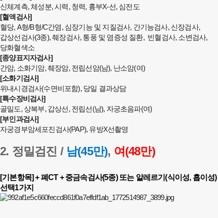
신체계측, 체성분, 시력, 청력, 흉부X-선, 심전도
[혈액검사]
혈당, A형/B형/C간염, 심장기능 및 지질검사, 간기능검사, 신장검사,
갑상선검사(3종), 췌장검사, 통풍 및 염증성 질환, 빈혈검사, 소변검사,
당화혈색소
[종양표지자검사]
간암, 소화기암, 췌장암, 전립선암(남), 난소암(여)
[소화기검사]
위내시경검사(수면비포함), 당일 결과상담
[특수장비검사]
골밀도, 상복부, 갑상선, 전립선(남), 자궁초음파(여)
[부인과검사]
자궁경부암세포진검사(PAP), 유방X선촬영
2. 정밀검진 /
남(45만)
,
여(48만)
[기본항목] + 폐CT + 중금속검사(5종) 또는 알레르기(식이성, 흡이성)
선택1가지