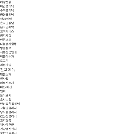
예방접종
비만클리닉
수액클리닉
금연클리닉
상담/예약
온라인상담
온라인예약
고객서비스
공지사항
언론보도
나눔봉사활동
병원정보
서류발급안내
비급여수가
로그인
회원가입
전체메뉴
병원소개
인사말
의료진소개
미션/비전
연혁
둘러보기
오시는길
만성질환 클리닉
고혈압클리닉
당뇨병클리닉
갑상선클리닉
고지혈증
대사증후군
건강검진센터
종합건강검진