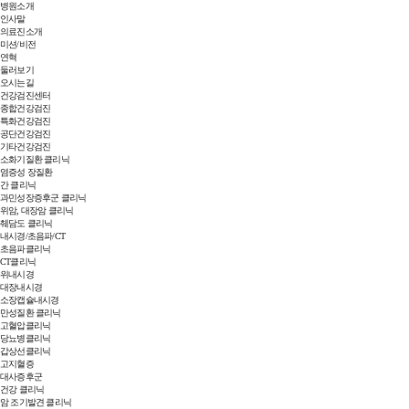
병원소개
인사말
의료진소개
미션/비전
연혁
둘러보기
오시는길
건강검진센터
종합건강검진
특화건강검진
공단건강검진
기타건강검진
소화기질환 클리닉
염증성 장질환
간 클리닉
과민성장증후군 클리닉
위암, 대장암 클리닉
췌담도 클리닉
내시경/초음파/CT
초음파클리닉
CT클리닉
위내시경
대장내시경
소장캡슐내시경
만성질환 클리닉
고혈압클리닉
당뇨병클리닉
갑상선클리닉
고지혈증
대사증후군
건강 클리닉
암 조기발견 클리닉