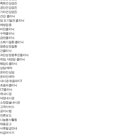
특화건강검진
공단건강검진
기타건강검진
건강 클리닉
암 조기발견 클리닉
예방접종
비만클리닉
수액클리닉
금연클리닉
소화기질환 클리닉
염증성장질환
간클리닉
과민성장증후군클리닉
위암, 대장암 클리닉
췌담도클리닉
상담/예약
온라인상담
온라인예약
내시경/초음파/CT
초음파클리닉
CT클리닉
위내시경
대장내시경
소장캡슐내시경
고객서비스
공지사항
언론보도
나눔봉사활동
채용공고
서류발급안내
비급여수가