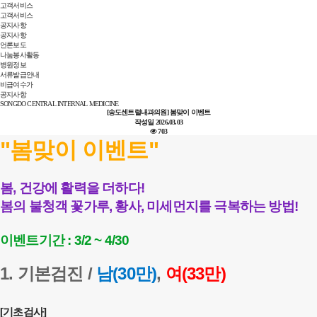
고객서비스
고객서비스
공지사항
공지사항
언론보도
나눔봉사활동
병원정보
서류발급안내
비급여수가
공지사항
SONGDO CENTRAL INTERNAL MEDICINE
[송도센트럴내과의원] 봄맞이 이벤트
작성일
2026.03.03
703
"봄맞이 이벤트"
봄, 건강에 활력을 더하다!
봄의 불청객 꽃가루, 황사, 미세먼지를 극복하는 방법!
이벤트기간 : 3/2 ~ 4/30
1. 기본검진 /
남(30만)
,
여(33만)
[기초검사]