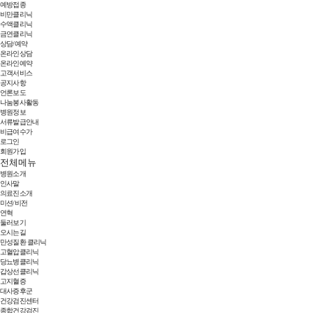
예방접종
비만클리닉
수액클리닉
금연클리닉
상담/예약
온라인상담
온라인예약
고객서비스
공지사항
언론보도
나눔봉사활동
병원정보
서류발급안내
비급여수가
로그인
회원가입
전체메뉴
병원소개
인사말
의료진소개
미션/비전
연혁
둘러보기
오시는길
만성질환 클리닉
고혈압클리닉
당뇨병클리닉
갑상선클리닉
고지혈증
대사증후군
건강검진센터
종합건강검진