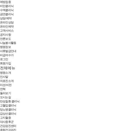
예방접종
비만클리닉
수액클리닉
금연클리닉
상담/예약
온라인상담
온라인예약
고객서비스
공지사항
언론보도
나눔봉사활동
병원정보
서류발급안내
비급여수가
로그인
회원가입
전체메뉴
병원소개
인사말
의료진소개
미션/비전
연혁
둘러보기
오시는길
만성질환 클리닉
고혈압클리닉
당뇨병클리닉
갑상선클리닉
고지혈증
대사증후군
건강검진센터
종합건강검진