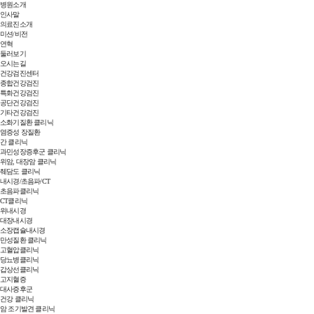
병원소개
인사말
의료진소개
미션/비전
연혁
둘러보기
오시는길
건강검진센터
종합건강검진
특화건강검진
공단건강검진
기타건강검진
소화기질환 클리닉
염증성 장질환
간 클리닉
과민성장증후군 클리닉
위암, 대장암 클리닉
췌담도 클리닉
내시경/초음파/CT
초음파클리닉
CT클리닉
위내시경
대장내시경
소장캡슐내시경
만성질환 클리닉
고혈압클리닉
당뇨병클리닉
갑상선클리닉
고지혈증
대사증후군
건강 클리닉
암 조기발견 클리닉