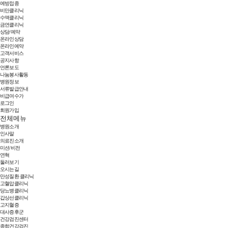
예방접종
비만클리닉
수액클리닉
금연클리닉
상담/예약
온라인상담
온라인예약
고객서비스
공지사항
언론보도
나눔봉사활동
병원정보
서류발급안내
비급여수가
로그인
회원가입
전체메뉴
병원소개
인사말
의료진소개
미션/비전
연혁
둘러보기
오시는길
만성질환 클리닉
고혈압클리닉
당뇨병클리닉
갑상선클리닉
고지혈증
대사증후군
건강검진센터
종합건강검진