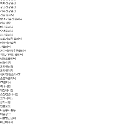
특화건강검진
공단건강검진
기타건강검진
건강 클리닉
암 조기발견 클리닉
예방접종
비만클리닉
수액클리닉
금연클리닉
소화기질환 클리닉
염증성장질환
간클리닉
과민성장증후군클리닉
위암, 대장암 클리닉
췌담도클리닉
상담/예약
온라인상담
온라인예약
내시경/초음파/CT
초음파클리닉
CT클리닉
위내시경
대장내시경
소장캡슐내시경
고객서비스
공지사항
언론보도
나눔봉사활동
채용공고
서류발급안내
비급여수가