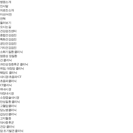
병원소개
인사말
의료진소개
미션/비전
연혁
둘러보기
오시는길
건강검진센터
종합건강검진
특화건강검진
공단건강검진
기타건강검진
소화기질환 클리닉
염증성 장질환
간 클리닉
과민성장증후군 클리닉
위암, 대장암 클리닉
췌담도 클리닉
내시경/초음파/CT
초음파클리닉
CT클리닉
위내시경
대장내시경
소장캡슐내시경
만성질환 클리닉
고혈압클리닉
당뇨병클리닉
갑상선클리닉
고지혈증
대사증후군
건강 클리닉
암 조기발견 클리닉