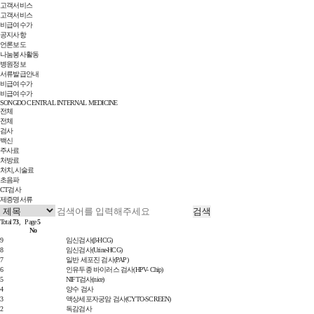
고객서비스
고객서비스
비급여수가
공지사항
언론보도
나눔봉사활동
병원정보
서류발급안내
비급여수가
비급여수가
SONGDO CENTRAL INTERNAL MEDICINE
전체
전체
검사
백신
주사료
처방료
처치,시술료
초음파
CT검사
제증명서류
Total
73
, Page
5
No
9
임신검사(β-HCG)
8
임신검사(Urine-HCG)
7
일반 세포진 검사(PAP)
6
인유두종 바이러스 검사(HPV- Chip)
5
NIFT검사(nice)
4
양수 검사
3
액상세포자궁암 검사(CYTO-SCREEN)
2
독감검사