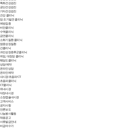
특화건강검진
공단건강검진
기타건강검진
건강 클리닉
암 조기발견 클리닉
예방접종
비만클리닉
수액클리닉
금연클리닉
소화기질환 클리닉
염증성장질환
간클리닉
과민성장증후군클리닉
위암, 대장암 클리닉
췌담도클리닉
상담/예약
온라인상담
온라인예약
내시경/초음파/CT
초음파클리닉
CT클리닉
위내시경
대장내시경
소장캡슐내시경
고객서비스
공지사항
언론보도
나눔봉사활동
채용공고
서류발급안내
비급여수가