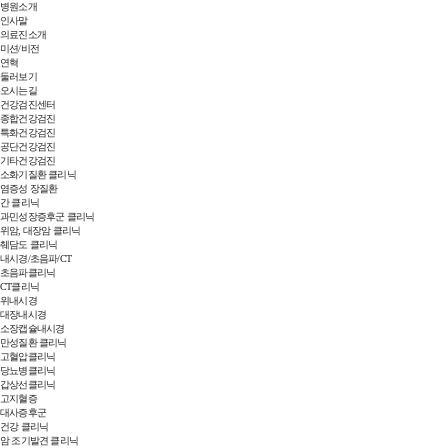
병원소개
인사말
의료진소개
미션/비전
연혁
둘러보기
오시는길
건강검진센터
종합건강검진
특화건강검진
공단건강검진
기타건강검진
소화기질환 클리닉
염증성 장질환
간 클리닉
과민성장증후군 클리닉
위암, 대장암 클리닉
췌담도 클리닉
내시경/초음파/CT
초음파클리닉
CT클리닉
위내시경
대장내시경
소장캡슐내시경
만성질환 클리닉
고혈압클리닉
당뇨병클리닉
갑상선클리닉
고지혈증
대사증후군
건강 클리닉
암 조기발견 클리닉