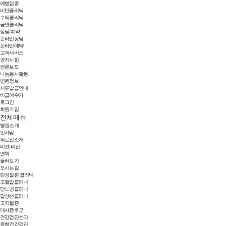
예방접종
비만클리닉
수액클리닉
금연클리닉
상담/예약
온라인상담
온라인예약
고객서비스
공지사항
언론보도
나눔봉사활동
병원정보
서류발급안내
비급여수가
로그인
회원가입
전체메뉴
병원소개
인사말
의료진소개
미션/비전
연혁
둘러보기
오시는길
만성질환 클리닉
고혈압클리닉
당뇨병클리닉
갑상선클리닉
고지혈증
대사증후군
건강검진센터
종합건강검진