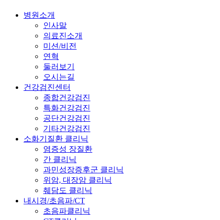
병원소개
인사말
의료진소개
미션/비전
연혁
둘러보기
오시는길
건강검진센터
종합건강검진
특화건강검진
공단건강검진
기타건강검진
소화기질환 클리닉
염증성 장질환
간 클리닉
과민성장증후군 클리닉
위암, 대장암 클리닉
췌담도 클리닉
내시경/초음파/CT
초음파클리닉