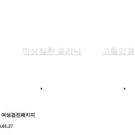
성질환 클
만성질환 클리닉
고혈압클
병클리닉
갑상선클리닉
] 여성검진패키지
.01.27