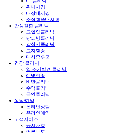
CT클리닉
위내시경
대장내시경
소장캡슐내시경
만성질환 클리닉
고혈압클리닉
당뇨병클리닉
갑상선클리닉
고지혈증
대사증후군
건강 클리닉
암 조기발견 클리닉
예방접종
비만클리닉
수액클리닉
금연클리닉
상담/예약
온라인상담
온라인예약
고객서비스
공지사항
언론보도