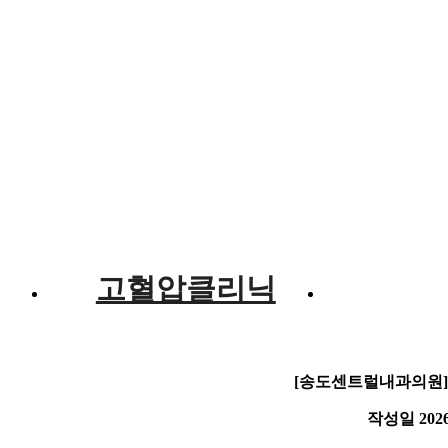
만
고혈압클리닉
당뇨
[송도센트럴내과의원
작성일
2026