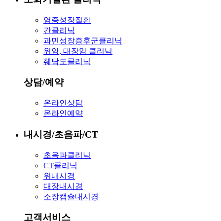
염증성장질환
간클리닉
과민성장증후군클리닉
위암, 대장암 클리닉
췌담도클리닉
상담/예약
온라인상담
온라인예약
내시경/초음파/CT
초음파클리닉
CT클리닉
위내시경
대장내시경
소장캡슐내시경
고객서비스