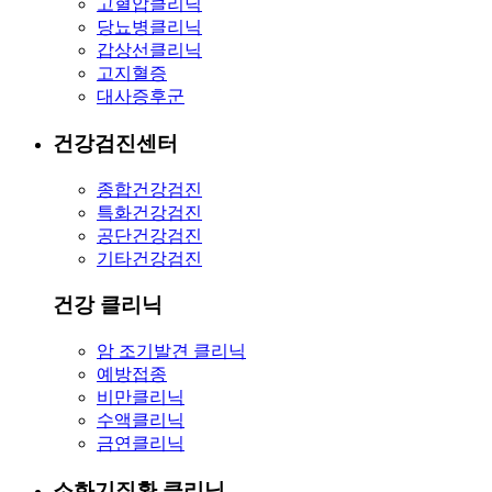
고혈압클리닉
당뇨병클리닉
갑상선클리닉
고지혈증
대사증후군
건강검진센터
종합건강검진
특화건강검진
공단건강검진
기타건강검진
건강 클리닉
암 조기발견 클리닉
예방접종
비만클리닉
수액클리닉
금연클리닉
소화기질환 클리닉