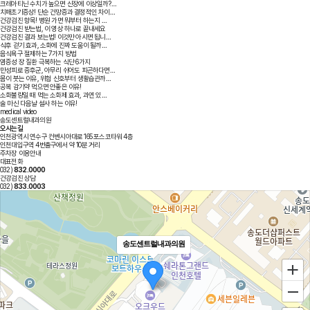
크레아티닌 수치가 높으면 신장에 이상일까?…
치매초기증상! 단순 건망증과 결정적인 차이…
건강검진 항목! 병원 가면 뭐부터 하는지 …
건강검진 받는법, 이 영상 하나로 끝내세요
건강검진 결과 보는법! 이것만 아시면 됩니…
식후 걷기 효과, 소화에 진짜 도움이 될까…
음식욕구 절제하는 7가지 방법
염증성 장 질환 극복하는 식단 6가지
만성피로 증후군, 아무리 쉬어도 피곤하다면…
몸이 붓는 이유, 위험 신호부터 생활습관까…
공복 감기약 먹으면 안좋은 이유!
소화불량일 때 먹는 소화제 효과, 과연 있…
술 마신 다음날 설사 하는 이유!
medical video
송도센트럴내과의원
오시는길
인천광역시 연수구 컨벤시아대로 165 포스코타워 4층
인천대입구역
4
번출구에서 약 10분 거리
주차장 이용안내
대표전화
032)
832.0000
건강검진 상담
032)
833.0003
송도센트럴내과의원