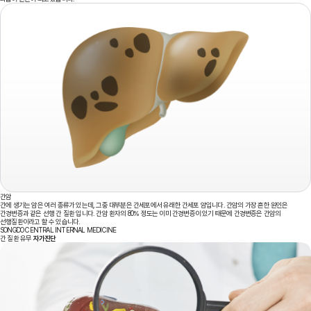
간암
간에 생기는 암은 여러 종류가 있는데, 그중 대부분은 간세포에서 유래한 간세포 암입니다. 간암의 가장 흔한 원인은
간경변증과 같은 선행 간 질환 입니다. 간암 환자의 80% 정도는 이미 간경변증이 있기 때문에 간경변증은 간암의
선행질환이라고 할 수 있습니다.
SONGDO CENTRAL INTERNAL MEDICINE
간 질환 유무
자가진단